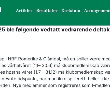
l
Artikler
Resultater
Kretsinfo
Arrangemen
5 ble følgende vedtatt vedrørende deltaker
ap i NBF Romerike & Glåmdal, må en spiller være medl
s vårhalvåret (1.1– 30.6) må klubbmedlemskap være re
 høsthalvåret (1.7 – 31.12) må klubbmedlemskap være r
nte tidspunkt, har man ikke spillerett, heller ikke p
i orden. Nye medlemmer som registreres som I-medlem